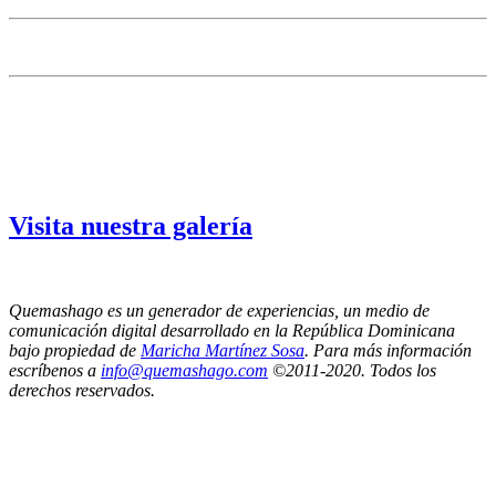
Visita nuestra galería
Quemashago es un generador de experiencias, un medio de
comunicación digital desarrollado en la República Dominicana
bajo propiedad de
Maricha Martínez Sosa
. Para más información
escríbenos a
info@quemashago.com
©2011-2020. Todos los
derechos reservados.
Los puntos de vista emitidos por los colaboradores de esta página no necesariamente
reflejan la posición de los editores de Quemashago.com,
por lo cual NO nos hacemos responsables de las ideas y/o contenidos presentados en los
artículos de opinión.