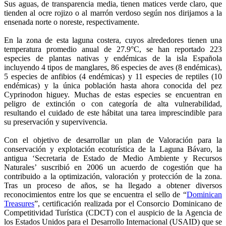
Sus aguas, de transparencia media, tienen matices verde claro, que
tienden al ocre rojizo o al marrón verdoso según nos dirijamos a la
ensenada norte o noreste, respectivamente.
En la zona de esta laguna costera, cuyos alrededores tienen una
temperatura promedio anual de 27.9°C, se han reportado 223
especies de plantas nativas y endémicas de la isla Española
incluyendo 4 tipos de manglares, 86 especies de aves (8 endémicas),
5 especies de anfibios (4 endémicas) y 11 especies de reptiles (10
endémicas) y la única población hasta ahora conocida del pez
Cyprinodon higuey. Muchas de estas especies se encuentran en
peligro de extinción o con categoría de alta vulnerabilidad,
resultando el cuidado de este hábitat una tarea imprescindible para
su preservación y supervivencia.
Con el objetivo de desarrollar un plan de Valoración para la
conservación y explotación ecoturística de la Laguna Bávaro, la
antigua ‘Secretaria de Estado de Medio Ambiente y Recursos
Naturales’ suscribió en 2006 un acuerdo de cogestión que ha
contribuido a la optimización, valoración y protección de la zona.
Tras un proceso de años, se ha llegado a obtener diversos
reconocimientos entre los que se encuentra el sello de “
Dominican
Treasures
”, certificación realizada por el Consorcio Dominicano de
Competitividad Turística (CDCT) con el auspicio de la Agencia de
los Estados Unidos para el Desarrollo Internacional (USAID) que se