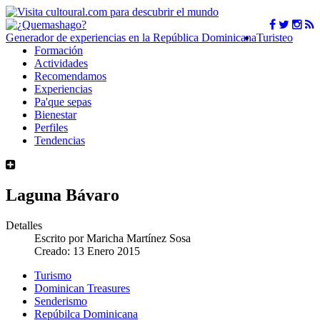
Generador de experiencias en la República Dominicana
Turisteo
Formación
Actividades
Recomendamos
Experiencias
Pa'que sepas
Bienestar
Perfiles
Tendencias
Laguna Bávaro
Detalles
Escrito por
Maricha Martínez Sosa
Creado: 13 Enero 2015
Turismo
Dominican Treasures
Senderismo
Repúbilca Dominicana