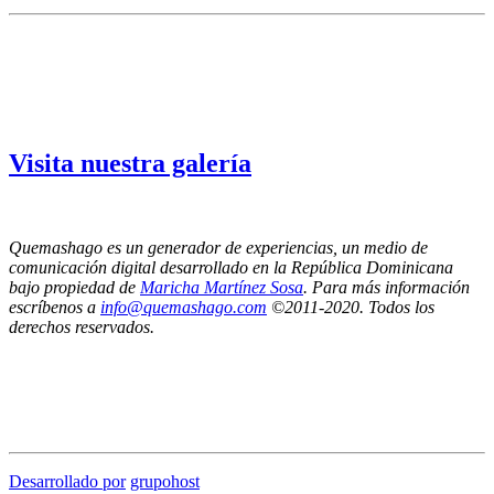
Visita nuestra galería
Quemashago es un generador de experiencias, un medio de
comunicación digital desarrollado en la República Dominicana
bajo propiedad de
Maricha Martínez Sosa
. Para más información
escríbenos a
info@quemashago.com
©2011-2020. Todos los
derechos reservados.
Los puntos de vista emitidos por los colaboradores de esta página no necesariamente
reflejan la posición de los editores de Quemashago.com,
por lo cual NO nos hacemos responsables de las ideas y/o contenidos presentados en los
artículos de opinión.
Desarrollado por
grupohost