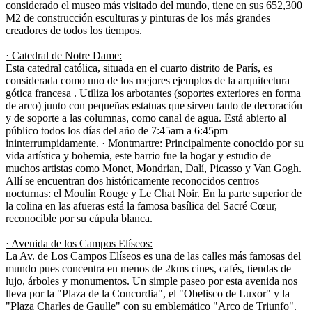
considerado el museo más visitado del mundo, tiene en sus 652,300
M2 de construcción esculturas y pinturas de los más grandes
creadores de todos los tiempos.
· Catedral de Notre Dame:
Esta catedral católica, situada en el cuarto distrito de París, es
considerada como uno de los mejores ejemplos de la arquitectura
gótica francesa . Utiliza los arbotantes (soportes exteriores en forma
de arco) junto con pequeñas estatuas que sirven tanto de decoración
y de soporte a las columnas, como canal de agua. Está abierto al
público todos los días del año de 7:45am a 6:45pm
ininterrumpidamente. · Montmartre: Principalmente conocido por su
vida artística y bohemia, este barrio fue la hogar y estudio de
muchos artistas como Monet, Mondrian, Dalí, Picasso y Van Gogh.
Allí se encuentran dos históricamente reconocidos centros
nocturnas: el Moulin Rouge y Le Chat Noir. En la parte superior de
la colina en las afueras está la famosa basílica del Sacré Cœur,
reconocible por su cúpula blanca.
· Avenida de los Campos Elíseos:
La Av. de Los Campos Elíseos es una de las calles más famosas del
mundo pues concentra en menos de 2kms cines, cafés, tiendas de
lujo, árboles y monumentos. Un simple paseo por esta avenida nos
lleva por la "Plaza de la Concordia", el "Obelisco de Luxor" y la
"Plaza Charles de Gaulle" con su emblemático "Arco de Triunfo".