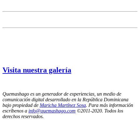
Visita nuestra galería
Quemashago es un generador de experiencias, un medio de
comunicación digital desarrollado en la República Dominicana
bajo propiedad de
Maricha Martínez Sosa
. Para más información
escríbenos a
info@quemashago.com
©2011-2020. Todos los
derechos reservados.
Los puntos de vista emitidos por los colaboradores de esta página no necesariamente
reflejan la posición de los editores de Quemashago.com,
por lo cual NO nos hacemos responsables de las ideas y/o contenidos presentados en los