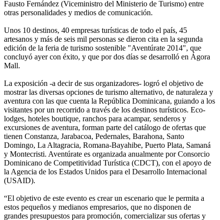
Fausto Fernández (Viceministro del Ministerio de Turismo) entre
otras personalidades y medios de comunicación.
Unos 10 destinos, 40 empresas turísticas de todo el país, 45
artesanos y más de seis mil personas se dieron cita en la segunda
edición de la feria de turismo sostenible "Aventúrate 2014", que
concluyó ayer con éxito, y que por dos días se desarrolló en Ágora
Mall.
La exposición -a decir de sus organizadores- logró el objetivo de
mostrar las diversas opciones de turismo alternativo, de naturaleza y
aventura con las que cuenta la República Dominicana, guiando a los
visitantes por un recorrido a través de los destinos turísticos. Eco-
lodges, hoteles boutique, ranchos para acampar, senderos y
excursiones de aventura, forman parte del catálogo de ofertas que
tienen Constanza, Jarabacoa, Pedernales, Barahona, Santo
Domingo, La Altagracia, Romana-Bayahibe, Puerto Plata, Samaná
y Montecristi. Aventúrate es organizada anualmente por Consorcio
Dominicano de Competitividad Turística (CDCT), con el apoyo de
la Agencia de los Estados Unidos para el Desarrollo Internacional
(USAID).
“El objetivo de este evento es crear un escenario que le permita a
estos pequeños y medianos empresarios, que no disponen de
grandes presupuestos para promoción, comercializar sus ofertas y