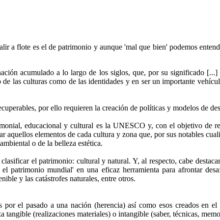
lir a flote es el de patrimonio y aunque 'mal que bien' podemos entend
ón acumulado a lo largo de los siglos, que, por su significado [...] s
o de las culturas como de las identidades y en ser un importante vehícu
cuperables, por ello requieren la creación de políticas y modelos de desa
imonial, educacional y cultural es la UNESCO y, con el objetivo de r
r aquellos elementos de cada cultura y zona que, por sus notables cual
oambiental o de la belleza estética.
asificar el patrimonio: cultural y natural. Y, al respecto, cabe destaca
a el patrimonio mundial' en una eficaz herramienta para afrontar des
ible y las catástrofes naturales, entre otros.
os por el pasado a una nación (herencia) así como esos creados en el 
za tangible (realizaciones materiales) o intangible (saber, técnicas, memori