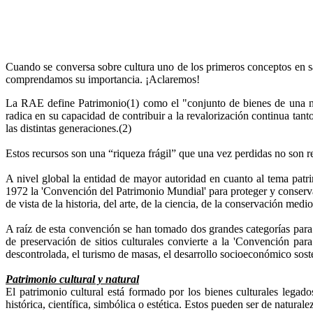
Cuando se conversa sobre cultura uno de los primeros conceptos en sa
comprendamos su importancia. ¡Aclaremos!
La RAE define Patrimonio(1) como el "conjunto de bienes de una naci
radica en su capacidad de contribuir a la revalorización continua tant
las distintas generaciones.(2)
Estos recursos son una “riqueza frágil” que una vez perdidas no son re
A nivel global la entidad de mayor autoridad en cuanto al tema patr
1972 la 'Convención del Patrimonio Mundial' para proteger y conserva
de vista de la historia, del arte, de la ciencia, de la conservación medi
A raíz de esta convención se han tomado dos grandes categorías para cl
de preservación de sitios culturales convierte a la 'Convención par
descontrolada, el turismo de masas, el desarrollo socioeconómico sosten
Patrimonio cultural y natural
El patrimonio cultural está formado por los bienes culturales legad
histórica, científica, simbólica o estética. Estos pueden ser de naturale