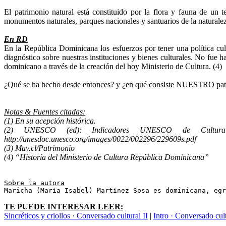
El patrimonio natural está constituido por la flora y fauna de un t
monumentos naturales, parques nacionales y santuarios de la naturale
En RD
En la República Dominicana los esfuerzos por tener una política c
diagnóstico sobre nuestras instituciones y bienes culturales. No fue 
dominicano a través de la creación del hoy Ministerio de Cultura. (4)
¿Qué se ha hecho desde entonces? y ¿en qué consiste NUESTRO patri
Notas & Fuentes citadas:
(1) En su acepción histórica.
(2) UNESCO (ed): Indicadores UNESCO de Cultura p
http://unesdoc.unesco.org/images/0022/002296/229609s.pdf
(3) Mav.cl/Patrimonio
(4) “Historia del Ministerio de Cultura República Dominicana”
Sobre la autora
Maricha (María Isabel) Martínez Sosa es dominicana, egr
TE PUEDE INTERESAR LEER:
Sincréticos y criollos · Conversado cultural II
|
Intro · Conversado cult