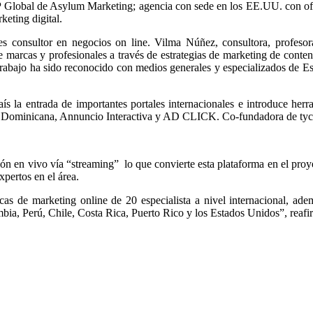
VP Global de Asylum Marketing; agencia con sede en los EE.UU. con of
eting digital.
es consultor en negocios on line. Vilma Núñez, c
onsultora, profeso
marcas y profesionales a través de estrategias de marketing de contenid
 trabajo ha sido reconocido con medios generales y especializados de E
ís la entrada de importantes portales internacionales e introduce herr
ca Dominicana, Annuncio Interactiva y AD CLICK. Co-fundadora de tyc
sión en vivo vía “streaming” lo que convierte esta plataforma en el proy
pertos en el área.
as de marketing online de 20 especialista a nivel internacional, adem
ia, Perú, Chile, Costa Rica, Puerto Rico y los Estados Unidos”, reaf