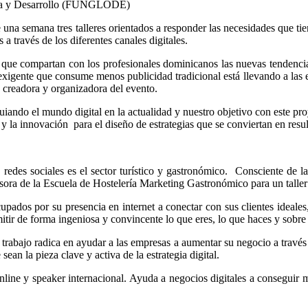
acia y Desarrollo (FUNGLODE)
 una semana tres talleres orientados a responder las necesidades que ti
 a través de los diferentes canales digitales.
ue compartan con los profesionales dominicanos las nuevas tendencias
igente que consume menos publicidad tradicional está llevando a las e
 creadora y organizadora del evento.
iando el mundo digital en la actualidad y nuestro objetivo con este pro
ad y la innovación para el diseño de estrategias que se conviertan en re
 redes sociales es el sector turístico y gastronómico. Consciente de
esora de la Escuela de Hostelería Marketing Gastronómico para un taller 
ados por su presencia en internet a conectar con sus clientes ideales,
mitir de forma ingeniosa y convincente lo que eres, lo que haces y sobre
u trabajo radica en ayudar a las empresas a aumentar su negocio a través
ean la pieza clave y activa de la estrategia digital.
nline y speaker internacional. Ayuda a negocios digitales a conseguir m