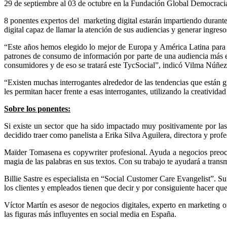
29 de septiembre al 03 de octubre en la Fundación Global Democr
8 ponentes expertos del marketing digital estarán impartiendo durante
digital capaz de llamar la atención de sus audiencias y generar ingresos
“Este años hemos elegido lo mejor de Europa y América Latina para q
patrones de consumo de información por parte de una audiencia más ex
consumidores y de eso se tratará este TycSocial”, indicó Vilma Núñez
“Existen muchas interrogantes alrededor de las tendencias que están gu
les permitan hacer frente a esas interrogantes, utilizando la creativid
Sobre los ponentes:
Si existe un sector que ha sido impactado muy positivamente por las
decidido traer como panelista a Erika Silva Aguilera, directora y prof
Maïder Tomasena es copywriter profesional. Ayuda a negocios preocup
magia de las palabras en sus textos. Con su trabajo te ayudará a trans
Billie Sastre es especialista en “Social Customer Care Evangelist”. S
los clientes y empleados tienen que decir y por consiguiente hacer que s
Víctor Martín es asesor de negocios digitales, experto en marketing o
las figuras más influyentes en social media en España.