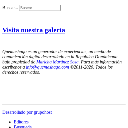
Buscar...
Visita nuestra galería
Quemashago es un generador de experiencias, un medio de
comunicación digital desarrollado en la República Dominicana
bajo propiedad de
Maricha Martínez Sosa
. Para más información
escríbenos a
info@quemashago.com
©2011-2020. Todos los
derechos reservados.
Los puntos de vista emitidos por los colaboradores de esta página no necesariamente
reflejan la posición de los editores de Quemashago.com,
por lo cual NO nos hacemos responsables de las ideas y/o contenidos presentados en los
artículos de opinión.
Desarrollado por
grupohost
Editores
Busqueda