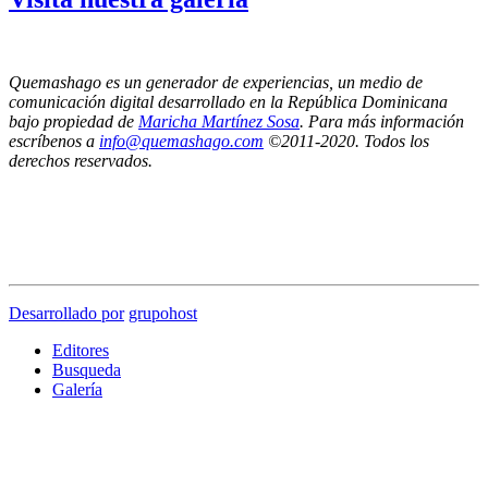
Quemashago es un generador de experiencias, un medio de
comunicación digital desarrollado en la República Dominicana
bajo propiedad de
Maricha Martínez Sosa
. Para más información
escríbenos a
info@quemashago.com
©2011-2020. Todos los
derechos reservados.
Los puntos de vista emitidos por los colaboradores de esta página no necesariamente
reflejan la posición de los editores de Quemashago.com,
por lo cual NO nos hacemos responsables de las ideas y/o contenidos presentados en los
artículos de opinión.
Desarrollado por
grupohost
Editores
Busqueda
Galería