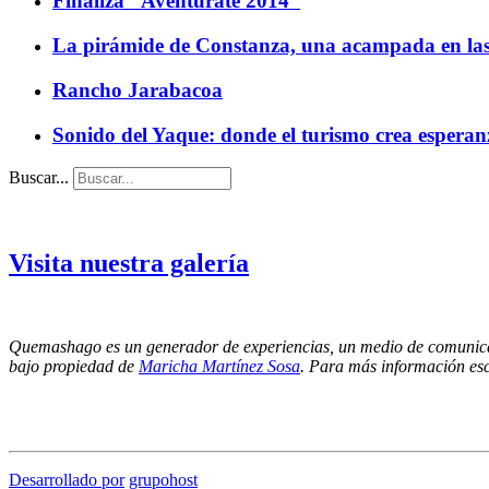
Finaliza “Aventúrate 2014”
La pirámide de Constanza, una acampada en las
Rancho Jarabacoa
Sonido del Yaque: donde el turismo crea esperan
Buscar...
Visita nuestra galería
Quemashago es un generador de experiencias, un medio de comunica
bajo propiedad de
Maricha Martínez Sosa
. Para más información es
Los puntos de vista emitidos por los colaboradores de esta página no necesariamente refleja
por lo cual NO nos hacemos responsables de las ideas y/o contenidos presentados en los artíc
Desarrollado por
grupohost