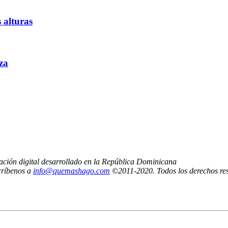
 alturas
za
ción digital desarrollado en la República Dominicana
críbenos a
info@quemashago.com
©2011-2020. Todos los derechos re
n la posición de los editores de Quemashago.com,
ulos de opinión.