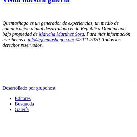
Quemashago es un generador de experiencias, un medio de
comunicación digital desarrollado en la República Dominicana
bajo propiedad de
Maricha Martínez Sosa
. Para más información
escríbenos a
info@quemashago.com
©2011-2020. Todos los
derechos reservados.
Los puntos de vista emitidos por los colaboradores de esta página no necesariamente
reflejan la posición de los editores de Quemashago.com,
por lo cual NO nos hacemos responsables de las ideas y/o contenidos presentados en los
artículos de opinión.
Desarrollado por
grupohost
Editores
Busqueda
Galería