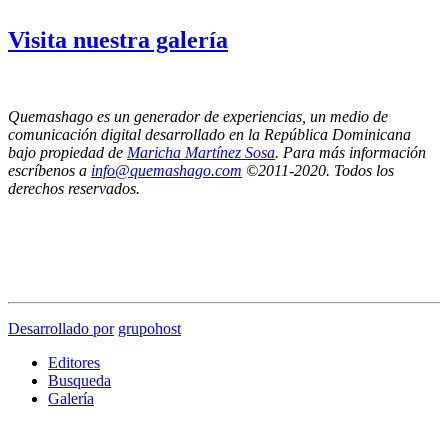
Visita nuestra galería
Quemashago es un generador de experiencias, un medio de
comunicación digital desarrollado en la República Dominicana
bajo propiedad de
Maricha Martínez Sosa
. Para más información
escríbenos a
info@quemashago.com
©2011-2020. Todos los
derechos reservados.
Los puntos de vista emitidos por los colaboradores de esta página no necesariamente
reflejan la posición de los editores de Quemashago.com,
por lo cual NO nos hacemos responsables de las ideas y/o contenidos presentados en los
artículos de opinión.
Desarrollado por
grupohost
Editores
Busqueda
Galería