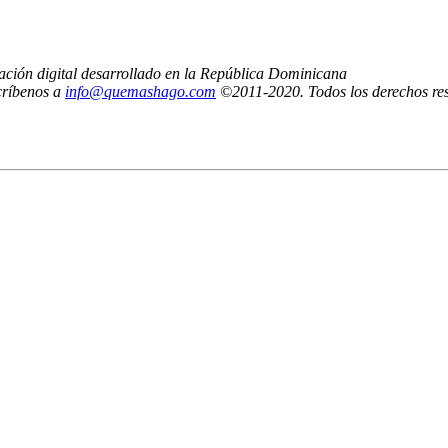
ción digital desarrollado en la República Dominicana
críbenos a
info@quemashago.com
©2011-2020. Todos los derechos re
n la posición de los editores de Quemashago.com,
ulos de opinión.