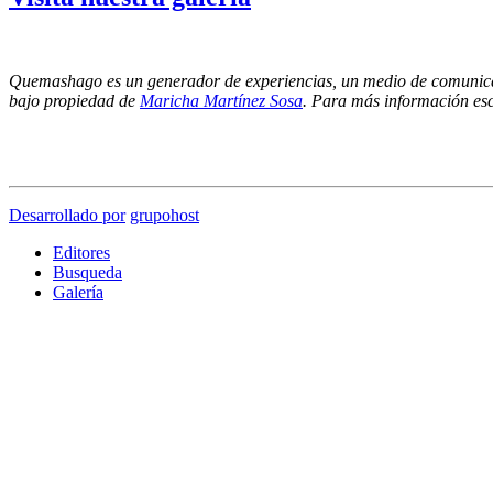
Quemashago es un generador de experiencias, un medio de comunica
bajo propiedad de
Maricha Martínez Sosa
. Para más información es
Los puntos de vista emitidos por los colaboradores de esta página no necesariamente refleja
por lo cual NO nos hacemos responsables de las ideas y/o contenidos presentados en los artíc
Desarrollado por
grupohost
Editores
Busqueda
Galería