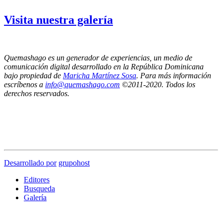
Visita nuestra galería
Quemashago es un generador de experiencias, un medio de
comunicación digital desarrollado en la República Dominicana
bajo propiedad de
Maricha Martínez Sosa
. Para más información
escríbenos a
info@quemashago.com
©2011-2020. Todos los
derechos reservados.
Los puntos de vista emitidos por los colaboradores de esta página no necesariamente
reflejan la posición de los editores de Quemashago.com,
por lo cual NO nos hacemos responsables de las ideas y/o contenidos presentados en los
artículos de opinión.
Desarrollado por
grupohost
Editores
Busqueda
Galería