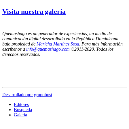
Visita nuestra galería
Quemashago es un generador de experiencias, un medio de
comunicación digital desarrollado en la República Dominicana
bajo propiedad de
Maricha Martínez Sosa
. Para más información
escríbenos a
info@quemashago.com
©2011-2020. Todos los
derechos reservados.
Los puntos de vista emitidos por los colaboradores de esta página no necesariamente
reflejan la posición de los editores de Quemashago.com,
por lo cual NO nos hacemos responsables de las ideas y/o contenidos presentados en los
artículos de opinión.
Desarrollado por
grupohost
Editores
Busqueda
Galería