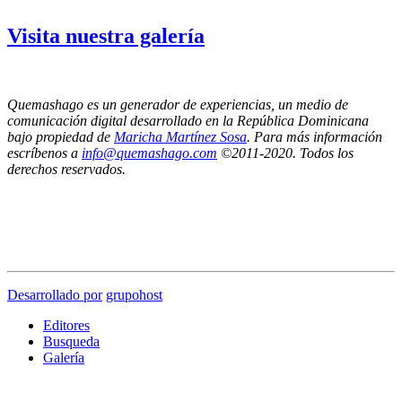
Visita nuestra galería
Quemashago es un generador de experiencias, un medio de
comunicación digital desarrollado en la República Dominicana
bajo propiedad de
Maricha Martínez Sosa
. Para más información
escríbenos a
info@quemashago.com
©2011-2020. Todos los
derechos reservados.
Los puntos de vista emitidos por los colaboradores de esta página no necesariamente
reflejan la posición de los editores de Quemashago.com,
por lo cual NO nos hacemos responsables de las ideas y/o contenidos presentados en los
artículos de opinión.
Desarrollado por
grupohost
Editores
Busqueda
Galería