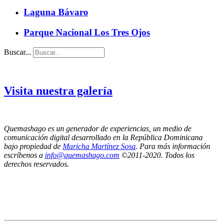
Laguna Bávaro
Parque Nacional Los Tres Ojos
Buscar...
Visita nuestra galería
Quemashago es un generador de experiencias, un medio de
comunicación digital desarrollado en la República Dominicana
bajo propiedad de
Maricha Martínez Sosa
. Para más información
escríbenos a
info@quemashago.com
©2011-2020. Todos los
derechos reservados.
Los puntos de vista emitidos por los colaboradores de esta página no necesariamente
reflejan la posición de los editores de Quemashago.com,
por lo cual NO nos hacemos responsables de las ideas y/o contenidos presentados en los
artículos de opinión.