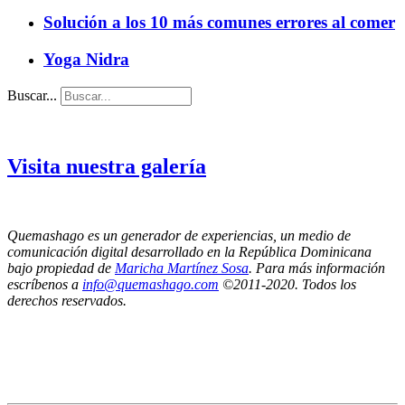
Solución a los 10 más comunes errores al comer
Yoga Nidra
Buscar...
Visita nuestra galería
Quemashago es un generador de experiencias, un medio de
comunicación digital desarrollado en la República Dominicana
bajo propiedad de
Maricha Martínez Sosa
. Para más información
escríbenos a
info@quemashago.com
©2011-2020. Todos los
derechos reservados.
Los puntos de vista emitidos por los colaboradores de esta página no necesariamente
reflejan la posición de los editores de Quemashago.com,
por lo cual NO nos hacemos responsables de las ideas y/o contenidos presentados en los
artículos de opinión.