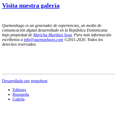
Visita nuestra galería
Quemashago es un generador de experiencias, un medio de
comunicación digital desarrollado en la República Dominicana
bajo propiedad de
Maricha Martínez Sosa
. Para más información
escríbenos a
info@quemashago.com
©2011-2020. Todos los
derechos reservados.
Los puntos de vista emitidos por los colaboradores de esta página no necesariamente
reflejan la posición de los editores de Quemashago.com,
por lo cual NO nos hacemos responsables de las ideas y/o contenidos presentados en los
artículos de opinión.
Desarrollado por
grupohost
Editores
Busqueda
Galería